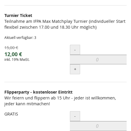
Turnier Ticket
Teilnahme am IFPA Max Matchplay Turnier (individueller Start
flexibel zwischen 17.00 und 18.30 Uhr möglich)
Aktuell verfügbar: 3
Ursprünglicher
15,00 €
Menge
-
Preis:
Neuer
12,00 €
inkl. 19% MwSt.
Preis:
+
Flipperparty - kostenloser Eintritt
Wir feiern und flippern ab 15 Uhr - jeder ist willkommen,
jeder kann mitmachen!
GRATIS
Menge
-