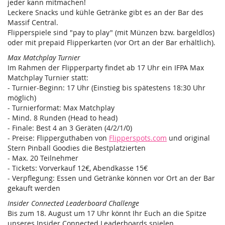
jeder kann mitmachen!
Leckere Snacks und kühle Getränke gibt es an der Bar des
Massif Central.
Flipperspiele sind "pay to play" (mit Münzen bzw. bargeldlos)
oder mit prepaid Flipperkarten (vor Ort an der Bar erhältlich).
Max Matchplay Turnier
Im Rahmen der Flipperparty findet ab 17 Uhr ein IFPA Max
Matchplay Turnier statt:
- Turnier-Beginn: 17 Uhr (Einstieg bis spätestens 18:30 Uhr
möglich)
- Turnierformat: Max Matchplay
- Mind. 8 Runden (Head to head)
- Finale: Best 4 an 3 Geräten (4/2/1/0)
- Preise: Flipperguthaben von
Flipperspots.com
und original
Stern Pinball Goodies die Bestplatzierten
- Max. 20 Teilnehmer
- Tickets: Vorverkauf 12€, Abendkasse 15€
- Verpflegung: Essen und Getränke können vor Ort an der Bar
gekauft werden
Insider Connected Leaderboard Challenge
Bis zum 18. August um 17 Uhr könnt Ihr Euch an die Spitze
unseres Insider Connected Leaderboards spielen.